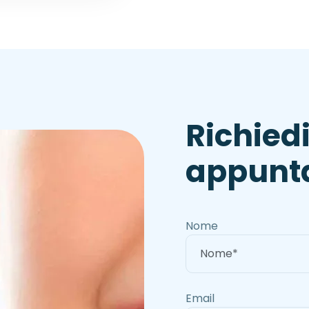
R
i
c
h
i
e
d
a
p
p
u
n
t
Nome
Email