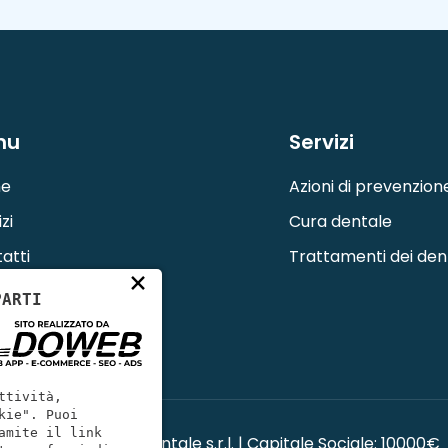
nu
Servizi
e
Azioni di prevenzion
zi
Cura dentale
atti
Trattamenti dei den
×
PARTI
ttività,
kie". Puoi
amite il link
Progetto qualità dentale s.r.l. | Capitale Sociale: 10000€