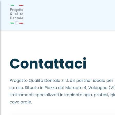
C
o
n
t
a
t
t
a
c
i
Progetto Qualità Dentale S.r.l. è il partner ideale per 
sorriso. Situato in Piazza del Mercato 4, Valdagno (VI)
trattamenti specializzati in impiantologia, protesi, ig
cavo orale.