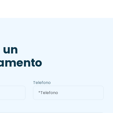
i
u
n
a
m
e
n
t
o
Telefono