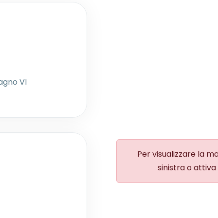
agno VI
Per visualizzare la m
sinistra o attiv